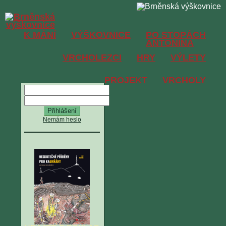
K MÁNÍ
VÝŠKOVNICE
PO STOPÁCH
ANTONÍNA
VRCHOLEZCI
HRY
VÝLETY
PROJEKT
VRCHOLY
Nemám heslo