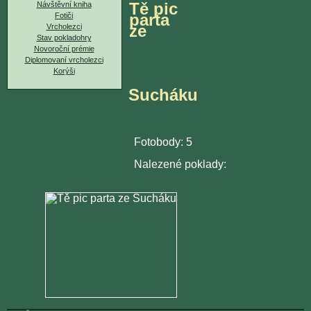
Tě pic
Návštěvní kniha
parta
Fotiči
ze
Vrcholezci
Stav pokladohry
Novoroční prémie
Diplomovaní vrcholezci
Korýši
Sucháku
Fotobody: 5
Nalezené poklady: