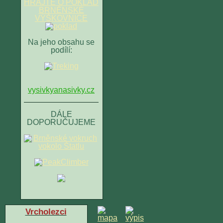
HRAJTE O POKLAD
BRNĚNSKÉ
VÝŠKOVNICE
Na jeho obsahu se
podílí:
vysivkyanasivky.cz
DÁLE
DOPORUČUJEME
Vrcholezci